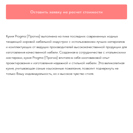
Оставить заявку на расчет стоимости
Кухня Progma (Прогма) выполнена на пике последних современных модных
тенденций мировой мебельной индустрии с использованием лучших материалов
и комплектующих от ведущих производителей высококачественной продукции для
изготовления качественной мебели. Созданная в сотрудничестве с итальянскими
мастерами, кухня Progma (Прогма) впитала в себя многовековой опыт
проектирования и изготовления надежной и стильной мебели. Эта великолепная
кухня, учитывающая самые изысканные пожелания, позволит подчеркнуть не
только Вашу индивидуальность, но и высокое чувство стиля.